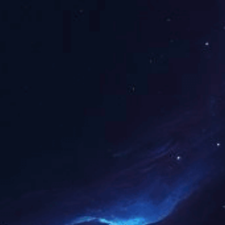
场景展示
Environment
公司全景
鲁北大门