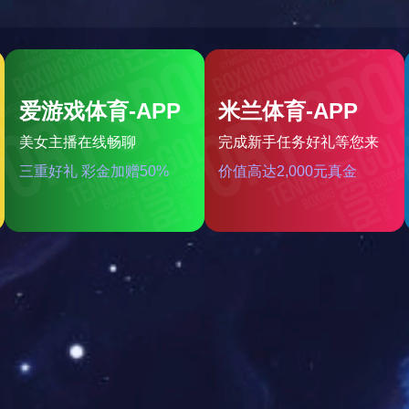
安徽省铜陵市人民政府副
9月3日，安徽省铜陵市人
亮等热情接待并陪同参观。 座谈
块、市场前景及发展情况。吴强
国家首批循环经济试点单位，多年
2020-09-09
鲁北盐化制盐生产党支部
鲁北盐化公司制盐生产党支
会主义思想为指导，严格落实集
党的建设融入到企业管理各项工
司《关于深化机制改革 改变工作作
2020-08-28