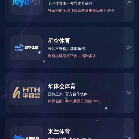
新闻中心
News Center
>
>
首页
新闻中心
公司动态
新利体育入口召开2021年度业绩暨现金
分红说明会
4月18日，新利体育（以下简称“公司”）
2021年度业绩暨现金分红说明会以“视频+网
络文字互动”方式在上证路演中心成功召开。
2022-04-20
查看详情
公司董事长陈树常、总经理冯祥义、财务总
监马文举、董事会秘书张金增、独立董事宋
莉出席，公司财务部、证券部、子公司负责
人等相关人员列席会议，会议由公司董事会
鲁北集团、新利体育入口领导参加全省
秘书张金增主持。首先，董事长...
高端化工产业链专题推进视频会议
4 月14 日，全省高端化工产业链专题推
进会议以视频形式召开，鲁北集团、新利体