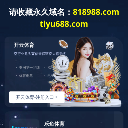
诚聘英才
联系方式
中文
中文
股票代码：
600727
EN
星空体育·「中国」官方网站
|
华体会手机网页版登录入口
|
华体
会官方网
|
米兰在线官网
|
星空·官方站网页版在线登入
|
kaiyun·
开云(中国)官方网站
|
开云网页版登录入口
|
安博官方网页版
|
新
利官方网站
|