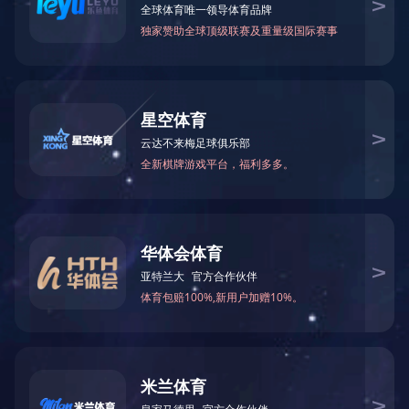
新闻中心
News Center
>
>
首页
新闻中心
公司动态
金海钛业顺利通过能源管理体系再认证
审核
12月11日，深圳华测国际认证有限公司
专家对金海钛业能源管理体系进行了再认证
审核，并结合对公司相关科室负责人交谈、
2020-12-23
查看详情
现场查看、审看文件及记录等依据，认为金
海钛业的能源管理体系符合标准要求，运行
良好，同意通过能源管理体系认证。 金海钛
业自2018年首次通过能源管理体系以来，坚
喜讯！“鲁北牌”磷酸二铵荣获2020年度
持产业结构调整，产品不断优化升级，建立
健全...
山东知名品牌
11月27日，2020年山东省品牌年会在济
南举行，会上发布了2020年度山东知名品牌