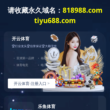
诚聘英才
联系方式
中文
中文
股票代码：
600727
EN
星空体育·「中国」官方网站
|
华体会手机网页版登录入口
|
华体
会官方网
|
米兰在线官网
|
星空·官方站网页版在线登入
|
kaiyun·
开云(中国)官方网站
|
开云网页版登录入口
|
安博官方网页版
|
新
利官方网站
|